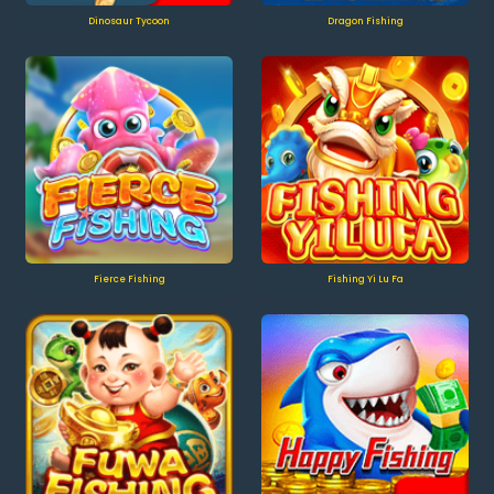
Dinosaur Tycoon
Dragon Fishing
Fierce Fishing
Fishing Yi Lu Fa