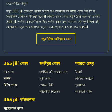
চেয়ে এগিয়ে থাকুন।
নতুন 365 jili গেমগুলো প্রায়ই বিশেষ লঞ্চ প্রমোশন সহ আসে, যেমন ফ্রি স্পিন,
ডিপোজিট বোনাস বা টুর্নামেন্ট সুযোগ। আজই আপনার অ্যাকাউন্ট তৈরি করুন বা আপনার
365 jili লগইন ক্রেডেনশিয়াল দিয়ে লগইন করুন এবং আমাদের গেম ক্যাটালগে এই
রোমাঞ্চকর নতুন সংযোজনগুলো অনুভব করার প্রথমদের মধ্যে হতে পারবেন।
নতুন রিলিজ আবিষ্কার করুন
365 jili গেমস
জনপ্রিয় গেমস
সহায়তা কেন্দ্র
সব গেমস
ম্যাজিক এসি ওয়াইল্ড লক
ফিচার্স
স্লটস
সুগার রাশ
আমাদের সম্পর্কে
ফিশিং গেমস
গোল্ডেন জিনি
প্রমোশন
স্টারলাইট প্রিন্সেস
ক্যাসিনো গাইড
365 jili ডাউনলোড
অ্যান্ড্রয়েড অ্যাপ