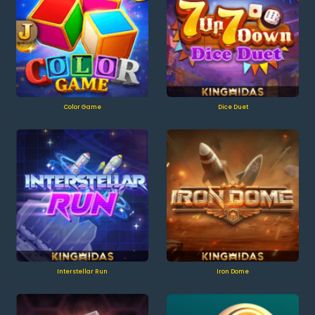
Color Game
Dice Duet
Interstellar Run
Iron Dome