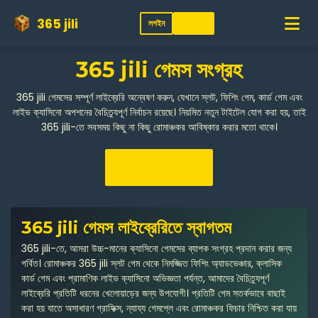
365 jili
লগইন
রেজিস্টার
365 jili গেমস সংগ্রহ
365 jili গেমসের সম্পূর্ণ লাইব্রেরি অন্বেষণ করুন, যেখানে স্লট, ফিশিং গেম, কার্ড গেম এবং
লাইভ ক্যাসিনো অপশনের বৈচিত্র্যপূর্ণ নির্বাচন রয়েছে। নিয়মিত নতুন টাইটেল যোগ করা হয়, তাই
365 jili-তে সবসময় কিছু না কিছু রোমাঞ্চকর আবিষ্কার করার মতো থাকে।
এখনই খেলা শুরু করুন
365 jili গেমস লাইব্রেরিতে স্বাগতম
365 jili-তে, আমরা উচ্চ-মানের ক্যাসিনো গেমসের ব্যাপক সংগ্রহ প্রদান করার জন্য
গর্বিত। রোমাঞ্চকর 365 jili স্লট গেম থেকে নিমজ্জিত ফিশিং অ্যাডভেঞ্চার, ক্লাসিক
কার্ড গেম এবং প্রামাণিক লাইভ ক্যাসিনো অভিজ্ঞতা পর্যন্ত, আমাদের বৈচিত্র্যপূর্ণ
লাইব্রেরি প্রতিটি ধরনের খেলোয়াড়ের জন্য উপযোগী। প্রতিটি গেম সতর্কভাবে বাছাই
করা হয় যাতে অসাধারণ গ্রাফিক্স, ন্যায্য গেমপ্লে এবং রোমাঞ্চকর ফিচার নিশ্চিত করা যায়