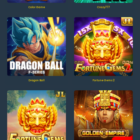
Color Game
Crazy777
Dragon Ball
Fortune Gems 2