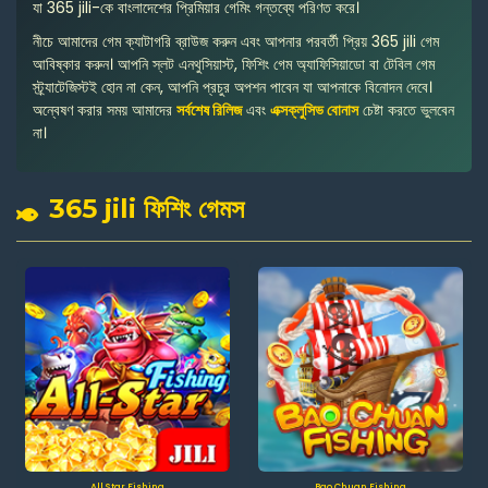
যা 365 jili-কে বাংলাদেশের প্রিমিয়ার গেমিং গন্তব্যে পরিণত করে।
নীচে আমাদের গেম ক্যাটাগরি ব্রাউজ করুন এবং আপনার পরবর্তী প্রিয় 365 jili গেম
আবিষ্কার করুন। আপনি স্লট এনথুসিয়াস্ট, ফিশিং গেম অ্যাফিসিয়াডো বা টেবিল গেম
স্ট্র্যাটেজিস্টই হোন না কেন, আপনি প্রচুর অপশন পাবেন যা আপনাকে বিনোদন দেবে।
অন্বেষণ করার সময় আমাদের
সর্বশেষ রিলিজ
এবং
এক্সক্লুসিভ বোনাস
চেষ্টা করতে ভুলবেন
না।
365 jili ফিশিং গেমস
All Star Fishing
Bao Chuan Fishing