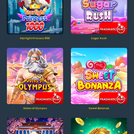
Starlight Princess 1000
Sugar Rush
Gates of Olympus
Sweet Bonanza