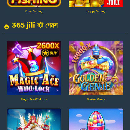
Fuwa Fishing
Happy Fishing
365 jili হট গেমস
Magic Ace Wild Lock
Golden Genie