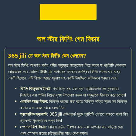
এখনই অল স্টার ফিশিং খেলুন
অল স্টার ফিশিং গেম ফিচার
365 jili তে অল স্টার ফিশিং কেন খেলবেন?
অল স্টার ফিশিং আপনার পর্দায় গভীর সমুদ্রের উত্তেজনা নিয়ে আসে যা প্রতিটি সেশনকে
রোমাঞ্চকর করে তোলে। 365 jili সংগ্রহের সবচেয়ে জনপ্রিয় ফিশিং গেমগুলোর মধ্যে
একটি হিসেবে, এটি বিশাল জয়ের সুযোগ সহ একটি নিমজ্জিত অভিজ্ঞতা প্রদান করে।
স্টানিং ভিজ্যুয়াল ইফেক্ট:
প্রাণবন্ত রঙ এবং মসৃণ অ্যানিমেশন সহ সুন্দরভাবে
ডিজাইন করা পানির নিচের দৃশ্য উপভোগ করুন যা সমুদ্রকে জীবন্ত করে তোলে।
একাধিক অস্ত্র বিকল্প:
বিভিন্ন ধরনের মাছ ধরতে বিভিন্ন শক্তি স্তর সহ বিভিন্ন
কামান এবং অস্ত্র থেকে বেছে নিন।
প্রগ্রেসিভ জ্যাকপট:
365 jili নেটওয়ার্ক জুড়ে প্রতিটি প্লেতে বাড়তে থাকা বিগ
জ্যাকপট পুরস্কারের লক্ষ্য নিন।
স্পেশাল ফিশ ফিচার:
বোনাস রাউন্ড ট্রিগার করে এবং আপনার জয় বাড়িয়ে দেয়
এমন স্পেশাল মাছের চরিত্রগুলির সাথে দেখা করুন।