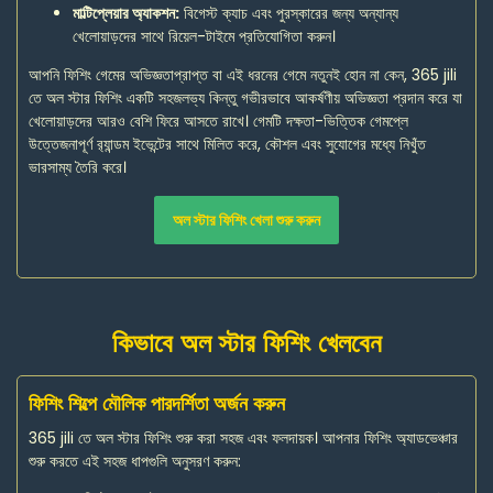
মাল্টিপ্লেয়ার অ্যাকশন:
বিগেস্ট ক্যাচ এবং পুরস্কারের জন্য অন্যান্য
খেলোয়াড়দের সাথে রিয়েল-টাইমে প্রতিযোগিতা করুন।
আপনি ফিশিং গেমের অভিজ্ঞতাপ্রাপ্ত বা এই ধরনের গেমে নতুনই হোন না কেন, 365 jili
তে অল স্টার ফিশিং একটি সহজলভ্য কিন্তু গভীরভাবে আকর্ষণীয় অভিজ্ঞতা প্রদান করে যা
খেলোয়াড়দের আরও বেশি ফিরে আসতে রাখে। গেমটি দক্ষতা-ভিত্তিক গেমপ্লে
উত্তেজনাপূর্ণ র‍্যান্ডম ইভেন্টের সাথে মিলিত করে, কৌশল এবং সুযোগের মধ্যে নিখুঁত
ভারসাম্য তৈরি করে।
অল স্টার ফিশিং খেলা শুরু করুন
কিভাবে অল স্টার ফিশিং খেলবেন
ফিশিং শিল্পে মৌলিক পারদর্শিতা অর্জন করুন
365 jili তে অল স্টার ফিশিং শুরু করা সহজ এবং ফলদায়ক। আপনার ফিশিং অ্যাডভেঞ্চার
শুরু করতে এই সহজ ধাপগুলি অনুসরণ করুন: