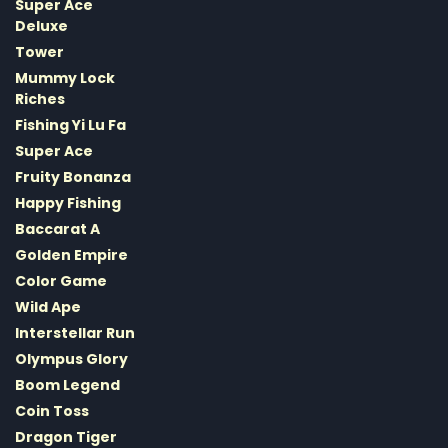
Super Ace
Deluxe
Tower
Mummy Lock
Riches
Fishing Yi Lu Fa
Super Ace
Fruity Bonanza
Happy Fishing
Baccarat A
Golden Empire
Color Game
Wild Ape
Interstellar Run
Olympus Glory
Boom Legend
Coin Toss
Dragon Tiger