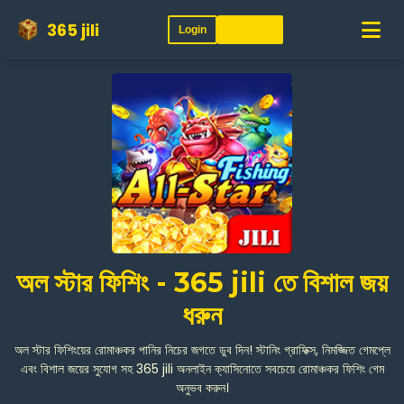
365 jili
Login
Register
অল স্টার ফিশিং - 365 jili তে বিশাল জয়
ধরুন
অল স্টার ফিশিংয়ের রোমাঞ্চকর পানির নিচের জগতে ডুব দিন! স্টানিং গ্রাফিক্স, নিমজ্জিত গেমপ্লে
এবং বিশাল জয়ের সুযোগ সহ 365 jili অনলাইন ক্যাসিনোতে সবচেয়ে রোমাঞ্চকর ফিশিং গেম
অনুভব করুন।